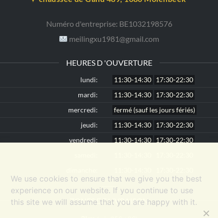
Numéro d'entreprise:
BE1032198576
meilingxu1981@gmail.com
HEURES D 'OUVERTURE
lundi:
11:30-14:30
17:30-22:30
mardi:
11:30-14:30
17:30-22:30
mercredi:
fermé (sauf les jours fériés)
jeudi:
11:30-14:30
17:30-22:30
vendredi:
11:30-14:30
17:30-22:30
samedi:
11:30-14:30
17:30-22:30
dimanche:
11:30-14:30
17:30-22:30
We use cookies to ensure that we give you the best
experience on our website. If you continue to use
ZONES DE LIVRAISON
this site we will assume that you are happy with it.