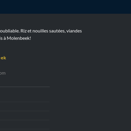
bliable. Riz et nouilles sautées, viandes
ois à Molenbeek!
eek
com