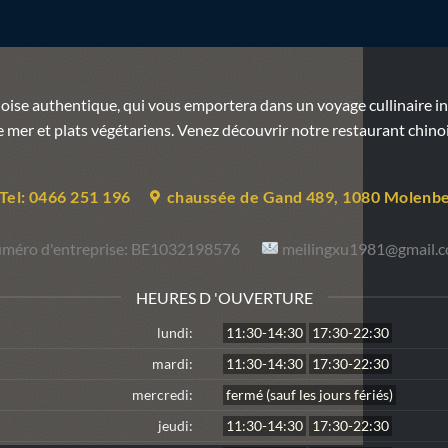
se authentique, qui vous emportera dans un voyage cullinaire inou
 de mer et plats végétariens. Venez découvrir notre restaurant chin
Tel: 0466 251 196
chaussée de Gand 489, 1080 Molenb
méro d'entreprise:
BE1032198576
meilingxu1981@gmail.
HEURES D 'OUVERTURE
lundi:
11:30-14:30
17:30-22:30
mardi:
11:30-14:30
17:30-22:30
mercredi:
fermé (sauf les jours fériés)
jeudi:
11:30-14:30
17:30-22:30