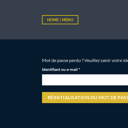
Passer
au
contenu
HOME | MENU
Mot de passe perdu ? Veuillez saisir votre i
Obligatoire
Identifiant ou e-mail
*
RÉINITIALISATION DU MOT DE PAS