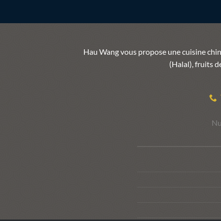
Hau Wang vous propose une cuisine chinoi
(Halal), fruits
Nu