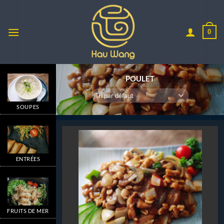
Passer
au
contenu
0
POULET
SOUPES
ENTRÉES
FRUITS DE MER