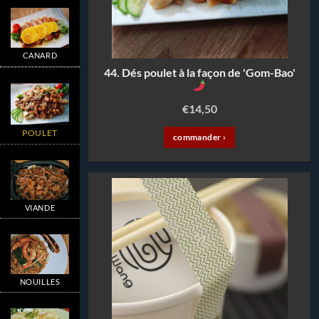
CANARD
44. Dés poulet à la façon de 'Gom-Bao'
€
14,50
POULET
commander ›
VIANDE
NOUILLES