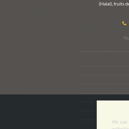
(Halal), fruits
Nu
We use 
website