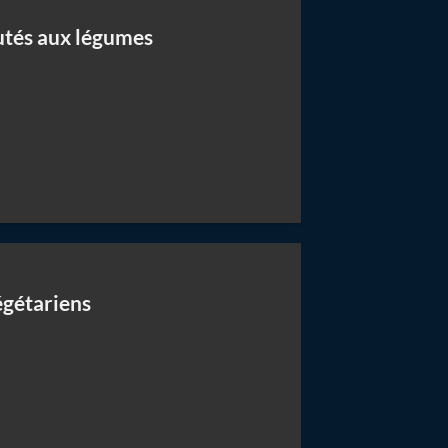
utés aux légumes
égétariens