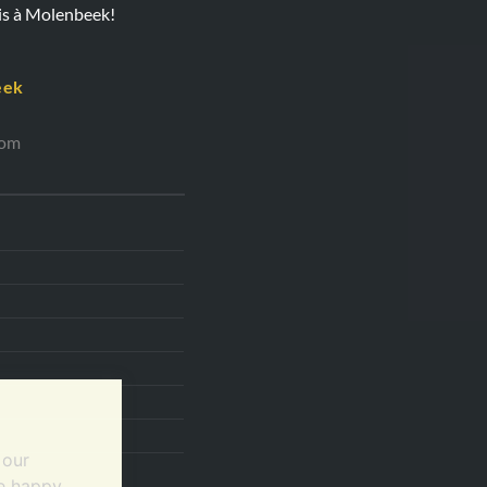
ois à Molenbeek!
eek
com
 our
re happy