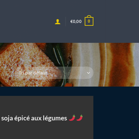
0
€
0,00
 soja épicé aux légumes