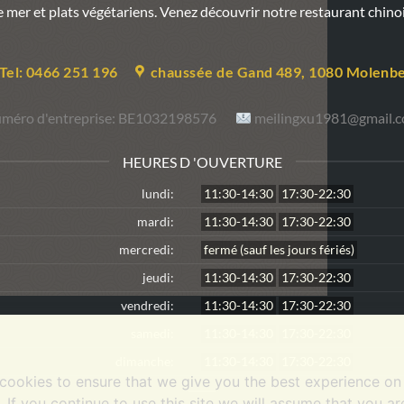
 de mer et plats végétariens. Venez découvrir notre restaurant chin
Tel: 0466 251 196
chaussée de Gand 489, 1080 Molenb
méro d'entreprise:
BE1032198576
meilingxu1981@gmail.
HEURES D 'OUVERTURE
lundi:
11:30-14:30
17:30-22:30
mardi:
11:30-14:30
17:30-22:30
mercredi:
fermé (sauf les jours fériés)
jeudi:
11:30-14:30
17:30-22:30
vendredi:
11:30-14:30
17:30-22:30
samedi:
11:30-14:30
17:30-22:30
dimanche:
11:30-14:30
17:30-22:30
cookies to ensure that we give you the best experience on
. If you continue to use this site we will assume that you a