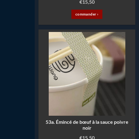
€
15,50
commander ›
53a. Émincé de bœuf à la sauce poivre
noir
€
15,50