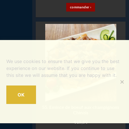
commander ›
We use cookies to ensure that we give you the best
experience on our website. If you continue to use
this site we will assume that you are happy with it.
OK
55. Emince de boeuf aux champignons
Chinois
€
15,50