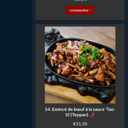
commander ›
54. Emincé de bœuf à la sauce 'Tao-
SI'(Teppan)
€
15,50